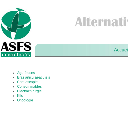
Accuei
Agrafeuses
Bras articul&eacute;s
Coelioscopie
Consommables
Electrochirurgie
Kits
Oncologie